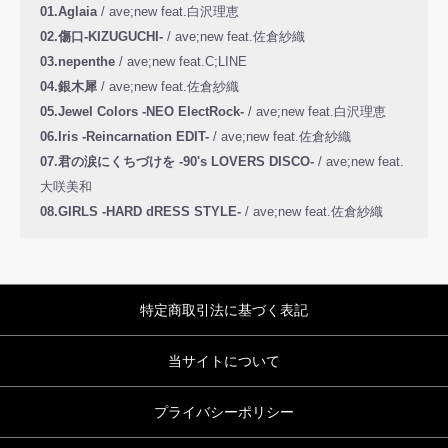
01.Aglaia
/ ave;new feat.白沢理恵
02.傷口-KIZUGUCHI-
/ ave;new feat.佐倉紗織
03.nepenthe
/ ave;new feat.C;LINE
04.銀木犀
/ ave;new feat.佐倉紗織
05.Jewel Colors -NEO ElectRock-
/ ave;new feat.白沢理恵
06.Iris -Reincarnation EDIT-
/ ave;new feat.佐倉紗織
07.君の涙にくちづけを -90's LOVERS DISCO-
/ ave;new feat.
大咲美和
08.GIRLS -HARD dRESS STYLE-
/ ave;new feat.佐倉紗織
特定商取引法に基づく表記
当サイトについて
プライバシーポリシー