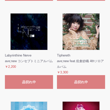
Labyrinthine Nerve
Tiphereth
ave;new コンセプトミニアルバム
ave;new feat.佐倉紗織 4thソロア
￥2,200
ルバム
￥3,300
品切れ中
品切れ中