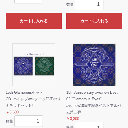
数量
カートに入れる
カートに入れる
15th Glamorousセット
15th Anniversary ave;new Best
CD+ハイレゾwavデータDVDのリ
02 “Glamorous Eyes”
ミテッドセット!
ave;new10周年記念ベストアルバ
￥5,600
ム第二弾
￥3,300
数量
数量