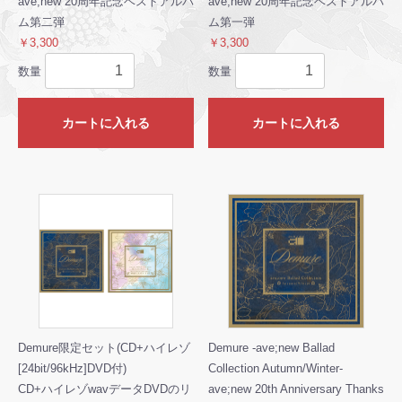
ave;new 20周年記念ベストアルバ
ave;new 20周年記念ベストアルバ
ム第二弾
ム第一弾
￥3,300
￥3,300
数量
数量
カートに入れる
カートに入れる
Demure限定セット(CD+ハイレゾ
Demure -ave;new Ballad
[24bit/96kHz]DVD付)
Collection Autumn/Winter-
CD+ハイレゾwavデータDVDのリ
ave;new 20th Anniversary Thanks