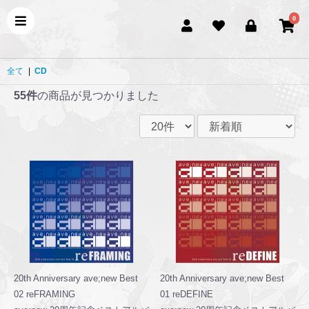
0
全て
|
CD
55件
の商品が見つかりました
20th Anniversary ave;new Best
20th Anniversary ave;new Best
02 reFRAMING
01 reDEFINE