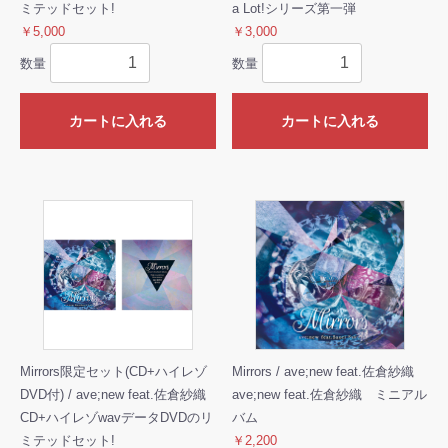
ミテッドセット!
a Lot!シリーズ第一弾
￥5,000
￥3,000
数量
数量
カートに入れる
カートに入れる
Mirrors限定セット(CD+ハイレゾ
Mirrors / ave;new feat.佐倉紗織
DVD付) / ave;new feat.佐倉紗織
ave;new feat.佐倉紗織 ミニアル
CD+ハイレゾwavデータDVDのリ
バム
ミテッドセット!
￥2,200