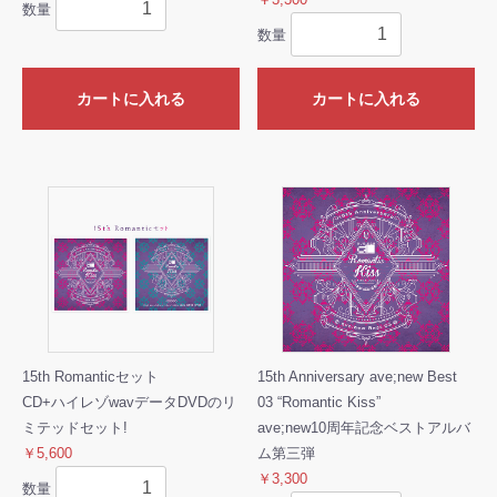
数量
数量
カートに入れる
カートに入れる
15th Romanticセット
15th Anniversary ave;new Best
CD+ハイレゾwavデータDVDのリ
03 “Romantic Kiss”
ミテッドセット!
ave;new10周年記念ベストアルバ
￥5,600
ム第三弾
￥3,300
数量