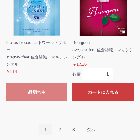
étoiles bleues -エトワール・ブル
Bourgeon
ー-
ave;new feat.佐倉紗織 マキシシ
ave;new feat.佐倉紗織 マキシシ
ングル
ングル
￥1,526
￥814
数量
品切れ中
カートに入れる
1
2
3
次へ