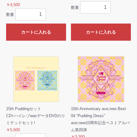
￥4,500
数量
数量
カートに入れる
カートに入れる
15th Puddingセット
15th Anniversary ave;new Best
CD+ハイレゾwavデータDVDのリ
04 “Pudding Dress”
ミテッドセット!
ave;new10周年記念ベストアルバ
￥5,600
ム第四弾
￥3,300