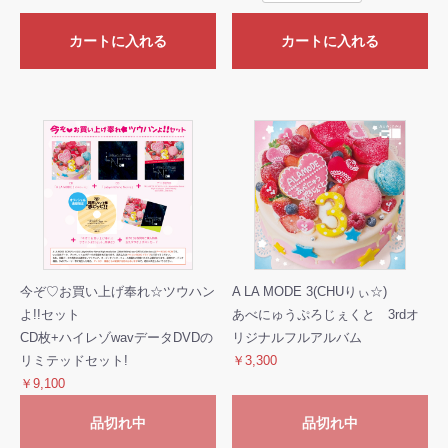
カートに入れる
カートに入れる
今ぞ♡お買い上げ奉れ☆ツウハン
A LA MODE 3(CHUりぃ☆)
よ!!セット
あべにゅうぷろじぇくと 3rdオ
CD枚+ハイレゾwavデータDVDの
リジナルフルアルバム
リミテッドセット!
￥3,300
￥9,100
品切れ中
品切れ中