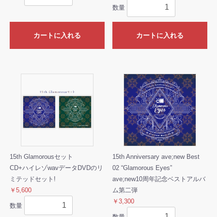
数量
カートに入れる
カートに入れる
15th Glamorousセット
15th Anniversary ave;new Best
CD+ハイレゾwavデータDVDのリ
02 “Glamorous Eyes”
ミテッドセット!
ave;new10周年記念ベストアルバ
￥5,600
ム第二弾
￥3,300
数量
数量