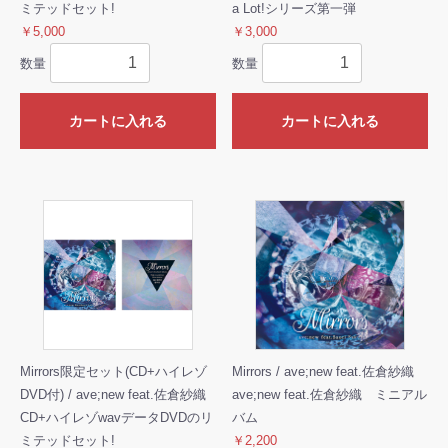
ミテッドセット!
a Lot!シリーズ第一弾
￥5,000
￥3,000
数量
数量
カートに入れる
カートに入れる
Mirrors限定セット(CD+ハイレゾ
Mirrors / ave;new feat.佐倉紗織
DVD付) / ave;new feat.佐倉紗織
ave;new feat.佐倉紗織 ミニアル
CD+ハイレゾwavデータDVDのリ
バム
ミテッドセット!
￥2,200