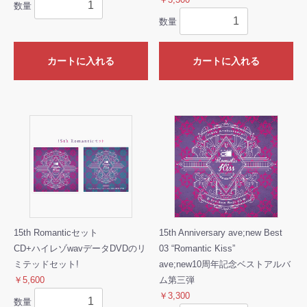
数量
数量
カートに入れる
カートに入れる
15th Romanticセット
15th Anniversary ave;new Best
CD+ハイレゾwavデータDVDのリ
03 “Romantic Kiss”
ミテッドセット!
ave;new10周年記念ベストアルバ
￥5,600
ム第三弾
￥3,300
数量