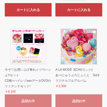
カートに入れる
カートに入れる
今ぞ♡お買い上げ奉れ☆ツウハン
A LA MODE 3(CHUりぃ☆)
よ!!セット
あべにゅうぷろじぇくと 3rdオ
CD枚+ハイレゾwavデータDVDの
リジナルフルアルバム
リミテッドセット!
￥3,300
￥9,100
品切れ中
品切れ中