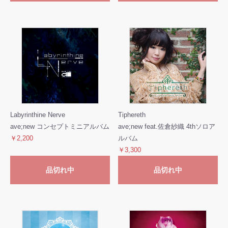
Labyrinthine Nerve
Tiphereth
ave;new コンセプトミニアルバム
ave;new feat.佐倉紗織 4thソロア
￥2,200
ルバム
￥3,300
品切れ中
品切れ中