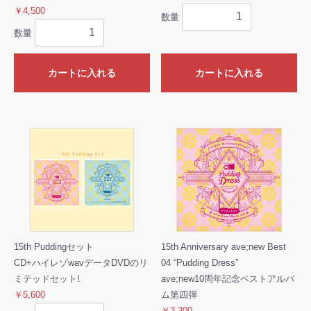
￥4,500
数量
数量
カートに入れる
カートに入れる
15th Puddingセット
15th Anniversary ave;new Best
CD+ハイレゾwavデータDVDのリ
04 “Pudding Dress”
ミテッドセット!
ave;new10周年記念ベストアルバ
￥5,600
ム第四弾
￥3,300