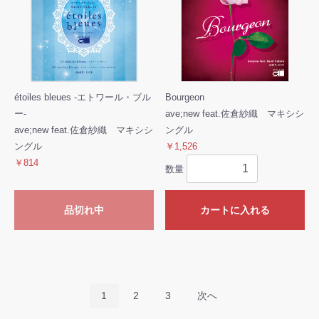
étoiles bleues -エトワール・ブル
Bourgeon
ー-
ave;new feat.佐倉紗織 マキシシ
ave;new feat.佐倉紗織 マキシシ
ングル
ングル
￥1,526
￥814
数量
品切れ中
カートに入れる
1
2
3
次へ