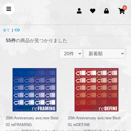
0
全て
|
CD
55件
の商品が見つかりました
20th Anniversary ave;new Best
20th Anniversary ave;new Best
02 reFRAMING
01 reDEFINE