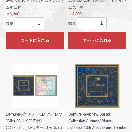
ave;new 20周年記念ベストアルバ
ave;new 20周年記念ベストアルバ
ム第二弾
ム第一弾
￥3,300
￥3,300
数量
数量
カートに入れる
カートに入れる
Demure限定セット(CD+ハイレゾ
Demure -ave;new Ballad
[24bit/96kHz]DVD付)
Collection Autumn/Winter-
CD+ハイレゾwavデータDVDのリ
ave;new 20th Anniversary Thanks