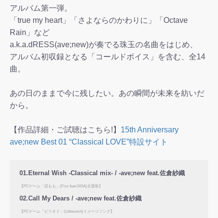
アルバム第一弾。
「true my heart」「さよならのかわりに」「Octave
Rain」など
a.k.a.dRESS(ave;new)が奏でる珠玉の名曲をはじめ、
アルバム初収録となる「コールドボイス」を含む、全14
曲。
あの日のままで今に残したい。あの瞬間が未来を紡いだ
から。
【作品詳細・ご試聴はこちら!】
15th Anniversary
ave;new Best 01 “Classical LOVE”特設サイト
01.Eternal Wish -Classical mix- / -ave;new feat.佐倉紗織
【PCゲーム「恋もも」(Fizz feat.GIGA)主題歌】
02.Call My Dears / -ave;new feat.佐倉紗織
【PCゲーム「ピリオド」(Littlewitch)イメージソング】