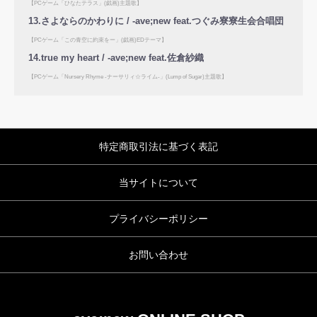
【PCゲーム「ひなたテラス」(戯画)主題歌】
13.さよならのかわりに / -ave;new feat.つぐみ寮寮生会合唱団
【PCゲーム「この青空に約束をー」(戯画)EDテーマ】
14.true my heart / -ave;new feat.佐倉紗織
【PCゲーム「Nursery Rhyme -ナーサリィ☆ライム-」(Lump of Sugar)主題歌】
特定商取引法に基づく表記
当サイトについて
プライバシーポリシー
お問い合わせ