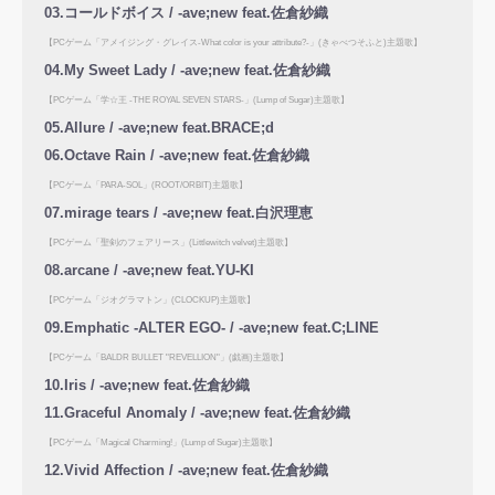
03.コールドボイス / -ave;new feat.佐倉紗織
【PCゲーム「アメイジング・グレイス-What color is your attribute?-」(きゃべつそふと)主題歌】
04.My Sweet Lady / -ave;new feat.佐倉紗織
【PCゲーム「学☆王 -THE ROYAL SEVEN STARS-」(Lump of Sugar)主題歌】
05.Allure / -ave;new feat.BRACE;d
06.Octave Rain / -ave;new feat.佐倉紗織
【PCゲーム「PARA-SOL」(ROOT/ORBIT)主題歌】
07.mirage tears / -ave;new feat.白沢理恵
【PCゲーム「聖剣のフェアリース」(Littlewitch velvet)主題歌】
08.arcane / -ave;new feat.YU-KI
【PCゲーム「ジオグラマトン」(CLOCKUP)主題歌】
09.Emphatic -ALTER EGO- / -ave;new feat.C;LINE
【PCゲーム「BALDR BULLET "REVELLION"」(戯画)主題歌】
10.Iris / -ave;new feat.佐倉紗織
11.Graceful Anomaly / -ave;new feat.佐倉紗織
【PCゲーム「Magical Charming!」(Lump of Sugar)主題歌】
12.Vivid Affection / -ave;new feat.佐倉紗織