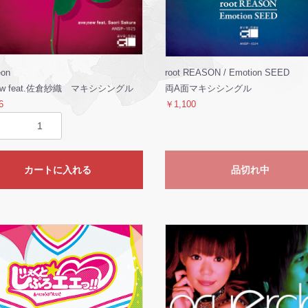
eon
root REASON / Emotion SEED
new feat.佐倉紗織 マキシシングル
両A面マキシシングル
6
￥1,100
カートに入れる
品切れ中