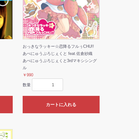
おっきなラッキー☆恋降るフルぅCHU!!
あべにゅうぷろじぇくと feat.佐倉紗織
あべにゅうぷろじぇくと3rdマキシシング
ル
￥990
数量
カートに入れる