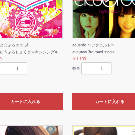
と☆ぷろエエっ!!
acuerdo 〜アクエルド〜
ゅうぷろじぇくとマキシシングル
ave;new 3rd maxi single
0
￥1,100
数量
カートに入れる
カートに入れる