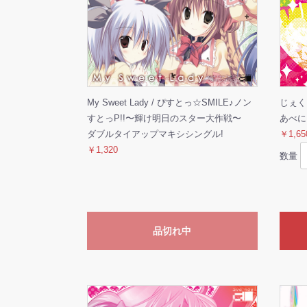
My Sweet Lady / ぴすとっ☆SMILE♪ノン
じぇく
すとっP!!〜輝け明日のスター大作戦〜
あべに
ダブルタイアップマキシシングル!
￥1,65
￥1,320
数量
品切れ中