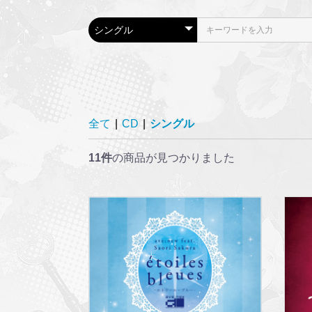
全て
|
CD
|
シングル
11件
の商品が見つかりました