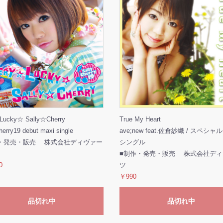
Lucky☆ Sally☆Cherry
True My Heart
herry19 debut maxi single
ave;new feat.佐倉紗織 / スペシ
・発売・販売 株式会社ディヴァー
シングル
■制作・発売・販売 株式会社ディ
0
ツ
￥990
品切れ中
品切れ中