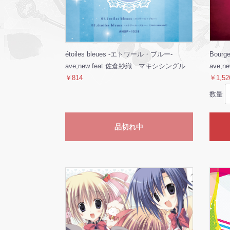
étoiles bleues -エトワール・ブルー-
Bourg
ave;new feat.佐倉紗織 マキシシングル
ave;
￥814
￥1,52
数量
品切れ中