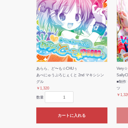
あらら、ど〜も☆CHUぅ
Very☆
あべにゅうぷろじぇくと 2nd マキシシン
SallyC
グル
■制作
￥1,320
ツ
￥1,32
数量
カートに入れる