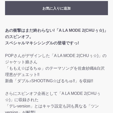
お気に入りに追加
あの衝撃はまだ終わらない!「A LA MODE 2(CHUぅ☆)」
のスピンオフ。
スペシャルマキシシングルの登場ですっ!
POPさんがデザインした「A LA MODE 2(CHUぅ☆)」の
ジャケット娘さん
「ももえ☆ぱるちゅ」のテーマソングを佐倉紗織&白沢
理恵がデュエット!!
新曲「ダブル♪SHOOTING☆ぱるちゅ!!」を収録!!
さらにスピンオフ企画として「A LA MODE 2(CHUぅ
☆)」に収録された
「デレversion」とはキャラ設定も詞も異なる「ツン
version」が解禁!