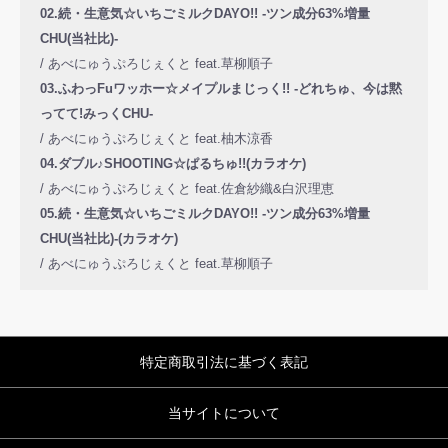
02.続・生意気☆いちごミルクDAYO!! -ツン成分63%増量
CHU(当社比)-
/ あべにゅうぷろじぇくと feat.草柳順子
03.ふわっFuワッホー☆メイプルまじっく!! -どれちゅ、今は黙
ってて!みっくCHU-
/ あべにゅうぷろじぇくと feat.柚木涼香
04.ダブル♪SHOOTING☆ぱるちゅ!!(カラオケ)
/ あべにゅうぷろじぇくと feat.佐倉紗織&白沢理恵
05.続・生意気☆いちごミルクDAYO!! -ツン成分63%増量
CHU(当社比)-(カラオケ)
/ あべにゅうぷろじぇくと feat.草柳順子
特定商取引法に基づく表記
当サイトについて