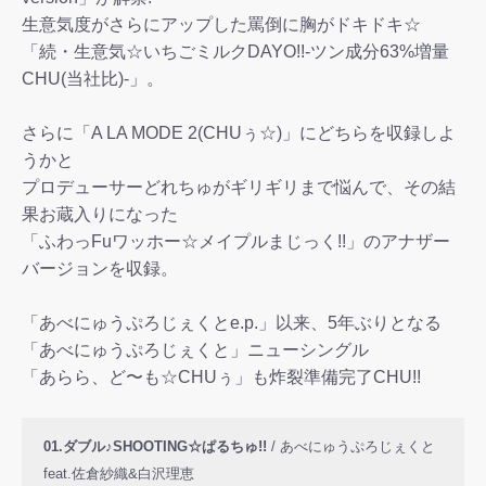
生意気度がさらにアップした罵倒に胸がドキドキ☆
「続・生意気☆いちごミルクDAYO!!-ツン成分63%増量
CHU(当社比)-」。
さらに「A LA MODE 2(CHUぅ☆)」にどちらを収録しよ
うかと
プロデューサーどれちゅがギリギリまで悩んで、その結
果お蔵入りになった
「ふわっFuワッホー☆メイプルまじっく!!」のアナザー
バージョンを収録。
「あべにゅうぷろじぇくとe.p.」以来、5年ぶりとなる
「あべにゅうぷろじぇくと」ニューシングル
「あらら、ど〜も☆CHUぅ」も炸裂準備完了CHU!!
01.ダブル♪SHOOTING☆ぱるちゅ!!
/ あべにゅうぷろじぇくと
feat.佐倉紗織&白沢理恵