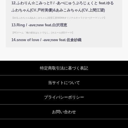
12.ふわりん☆こみっと!! / -あべにゅうぷろじぇくと feat.ゆる
ふわちゃん(CV.戸村美優)&あみこみちゃん(CV.上間江望)
【ゆるふわちゃん&あみこみちゃん(造型工房SIGMAオリジナルキャラクター)テーマソング】
13.Ring / -ave;new feat.白沢理恵
【PCゲーム「俺の彼女はヒトでなし」(ホエール)EDテーマ】
14.snow of love / -ave;new feat.佐倉紗織
特定商取引法に基づく表記
当サイトについて
プライバシーポリシー
お問い合わせ