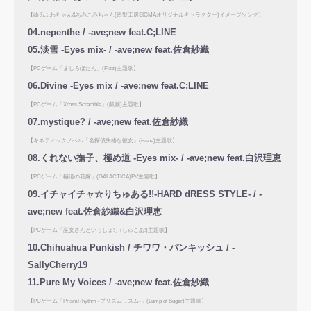
【ゆるふわちゃん&あみこみちゃん(造型工房SIGMAオリジナルキャラクター)イメージソング】
04.nepenthe / -ave;new feat.C;LINE
05.淡雪 -Eyes mix- / -ave;new feat.佐倉紗織
【PCゲーム「ましろぼたん」(Fizz)主題歌】
06.Divine -Eyes mix / -ave;new feat.C;LINE
【PCゲーム「Xross Scramble」(戯画)主題歌】
07.mystique? / -ave;new feat.佐倉紗織
【キネティックノベル「名探偵失格な彼女」(issue)主題歌】
08.くれない撫子、極め道 -Eyes mix- / -ave;new feat.白沢理恵
【PCゲーム「極道の花嫁」(GALACTICA)PV主題歌】
09.イチャイチャ☆りちゅある!!-HARD dRESS STYLE- / -
ave;new feat.佐倉紗織&白沢理恵
【PCゲーム「巫女さんといっしょ!」(しゅこあ!)主題歌】
10.Chihuahua Punkish / チワワ・パンキッシュ / -
SallyCherry19
11.Pure My Voices / -ave;new feat.佐倉紗織
【PCゲーム「PrismRhythm -プリズムリズム-」(Lump of Sugar)主題歌】