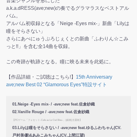
音楽ジャンルを形にした
a.k.a.dRESS(ave;new)の奏でるグラマラスなベストアル
バム。
アルバム初収録となる「Neige -Eyes mix-」新曲「Lilyは
瞳をそらさない」
さらにあべにゅうぷろじぇくとの新曲「ふわりん☆こみ
っと!!」を含む全14曲を収録。
この奇跡が軌跡となる。瞳に映る未来を此処に。
【作品詳細・ご試聴はこちら!】
15th Anniversary
ave;new Best 02 “Glamorous Eyes”特設サイト
01.Neige -Eyes mix- / -ave;new feat.佐倉紗織
02.Vanille Rouge / -ave;new feat.佐倉紗織
【PCゲーム「フォセット-Cafe au Le Ciel Bleu-」(戯画)主題歌】
03.Lilyは瞳をそらさない / -ave;new feat.ゆるふわちゃん(CV.
戸村美優)&あみこみちゃん(CV.上間江望)