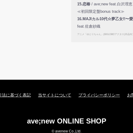
15.恋椿
/ ave;new feat.白沢理恵
≪初回限定盤bonus track≫
16.MAJIカル10代☆夢乙女!!
feat.佐倉紗織
アニメ「ゆとりちゃん」(BIGLOBE/アクタス)
引法に基づく表記
当サイトについて
プライバシーポリシー
お
ave;new ONLINE SHOP
© avenew Co.,Ltd.