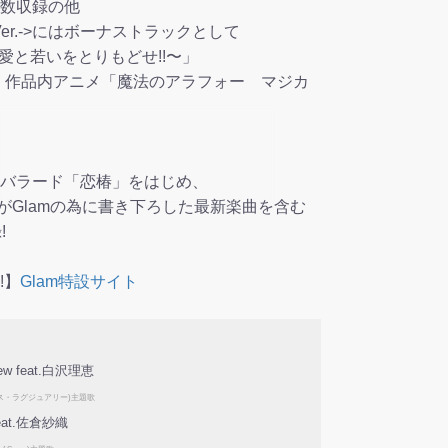
数収録の他
D Ver.->にはボーナストラックとして
!〜愛と若いをとりもどせ!!〜」
」作品内アニメ「魔法のアラフォー マジカ
バラード「恋椿」をはじめ、
ESSがGlamの為に書き下ろした最新楽曲を含む
!
!】
Glam特設サイト
new feat.白沢理恵
ス・ラグジュアリー)主題歌
 feat.佐倉紗織