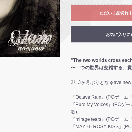
ただいま品切れ
お気に入りに
“The two worlds cross each
〜二つの世界は交錯する、貴
2年3ヶ月ぶりとなるave;n
『Octave Rain』(PCゲー
『Pure My Voices』(PC
歌)、
『mirage tears』(P
『MAYBE ROSY KISS