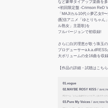
など豪華タイアップ楽曲を多
<初回限定盤 -Crimson Re
「MAJIカル10代☆夢乙女!
(配信アニメ「ゆとりちゃん
ル熟女」主題歌)を
フルバージョンで初収録!
さらに白沢理恵が歌う珠玉の
プロデューサーa.k.a.dR
大ボリュームの全16曲を収録
【作品の詳細・試聴はこちら
01.vogue
02.MAYBE ROSY KISS
/ ave;
PCゲーム「とらぶる@ヴァンパイア!」(タクティク
03.Pure My Voices
/ ave;new