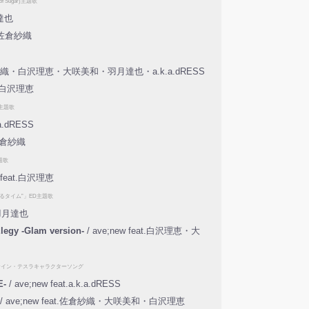
f Sugar)主題歌
月達也
at.佐倉紗織
t.佐倉紗織・白沢理恵・大咲美和・羽月達也・a.k.a.dRESS
at.白沢理恵
)主題歌
.a.dRESS
.佐倉紗織
題歌
w feat.白沢理恵
るタイム”」ED主題歌
t.羽月達也
legy -Glam version-
/ ave;new feat.白沢理恵・大
)ナイン・テスラキャラクターソング
E-
/ ave;new feat.a.k.a.dRESS
/ ave;new feat.佐倉紗織・大咲美和・白沢理恵