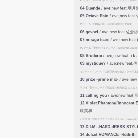
PCゲーム「PrismRhythm -プリズムリズム-」(Lump o
04.Duende
/ ave;new feat.羽
05.Octave Rain
/ ave;new fe
PCゲーム「PARA-SOL」(ROOT/ORBIT)主題歌
06.gevoel
/ ave;new fea
07.mirage tears
/ ave;new fe
PCゲーム「聖剣のフェアリース」(Littlewitch velvet
08.Broderie
/ ave;new feat.a.k
09.mystique?
/ ave;new feat
キネティックノベル「名探偵失格な彼女」(issue)主
10.prize -prime mix-
/ ave;ne
ラジオ「聖チェリーヌ学院お昼の校内放送“えんじぇ
11.calling you
/ ave;new fea
12.Violet Phantom//Innocent E
咲美和
パチスロ「快盗天使ツインエンジェル2」(Sammy
13.D.I.M. -HARD dRESS STYL
14.dulcet ROMANCE -ReBirth-