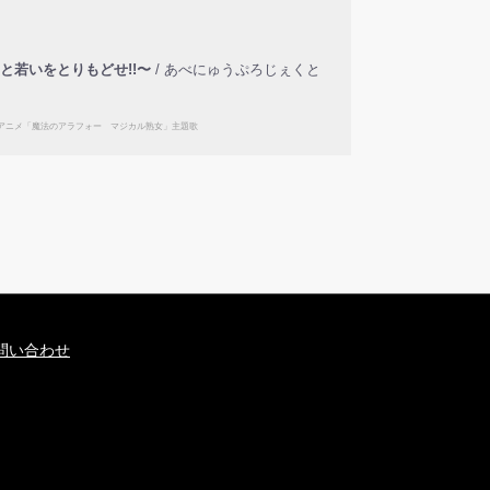
〜愛と若いをとりもどせ!!〜
/ あべにゅうぷろじぇくと
作品内アニメ「魔法のアラフォー マジカル熟女」主題歌
問い合わせ