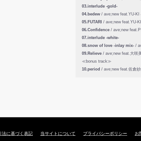
03.interlude -gold-
04.bedew
/ ave;new feat.YU-KI
05.FUTARI
/ ave;new feat.YU-K
06.Confidence
/ ave;new feat.Ph
07.interlude -white-
08.snow of love -inlay mix-
/ 
09.Relieve
/ ave;new feat.大
≪bonus track≫
10.period
/ ave;new feat.佐倉
引法に基づく表記
当サイトについて
プライバシーポリシー
お