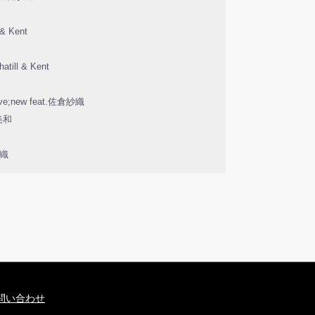
 & Kent
I
atill & Kent
ave;new feat.佐倉紗織
咲美和
紗織
問い合わせ