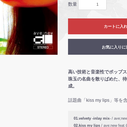
数量
カートに入
お気に入りに
高い技術と音楽性でポップスを
珠玉の名曲を散りばめた、待望
成。
話題曲「kiss my lips」
01.velvety -inlay mix-
/ ave;n
02.kiss my lips
/ ave;new fe