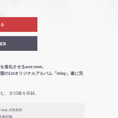
れる
追加
進化させるave;new。
の1stオリジナルアルバム「inlay」遂に完
等を含む、全10曲を収録。
ew feat.大咲美和
at.佐倉紗織